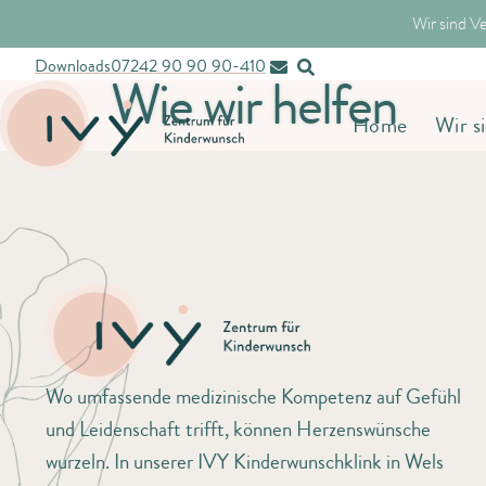
Wir sind V
Downloads
07242 90 90 90-410
Wie wir helfen
Home
Wir s
Wo umfassende medizinische Kompetenz auf Gefühl
und Leidenschaft trifft, können Herzenswünsche
wurzeln. In unserer IVY Kinderwunschklink in Wels