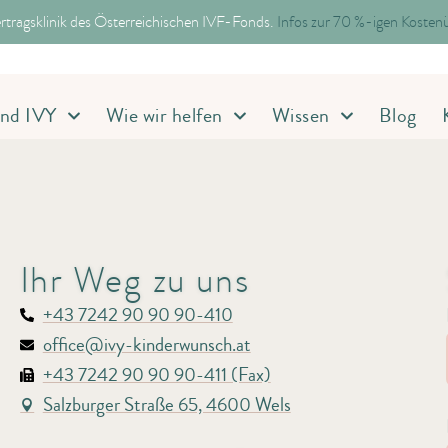
ertragsklinik des Österreichischen IVF-Fonds.
Infos zur 70 %-igen Koste
ind IVY
Wie wir helfen
Wissen
Blog
Ihr Weg zu uns
+43 7242 90 90 90-410
office@ivy-kinderwunsch.at
+43 7242 90 90 90-411 (Fax)
Salzburger Straße 65, 4600 Wels