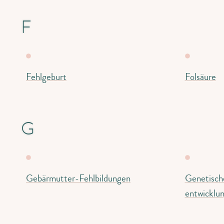
F
Fehlgeburt
Folsäure
G
Gebärmutter-Fehlbildungen
Genetisch
entwicklun