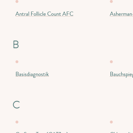
Antral Follicle Count AFC
Asherman
B
Basisdiagnostik
Bauchspie
C