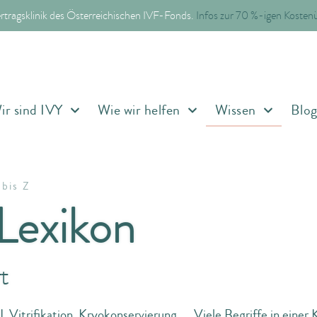
ertragsklinik des Österreichischen IVF-Fonds.
Infos zur 70 %-igen Koste
hlexikon
ir sind IVY
Wie wir helfen
Wissen
Blo
bis Z
Lexikon
t
, Vitrifikation, Kryokonservierung, … Viele Begriffe in einer K