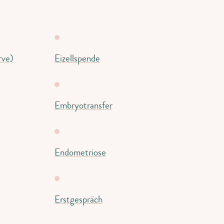
rve)
Eizellspende
Embryotransfer
Endometriose
Erstgespräch