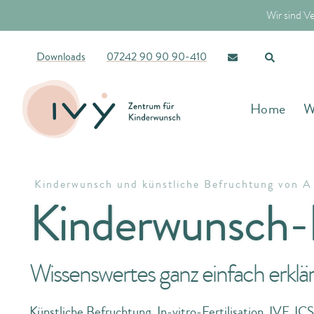
Wir sind V
Downloads
07242 90 90 90-410
Kinderwunsc
Home
W
Kinderwunsch und künstliche Befruchtung von A 
Kinderwunsch-
Wissenswertes ganz einfach erklär
Künstliche Befruchtung, In-vitro-Fertilisation, IVF, ICSI