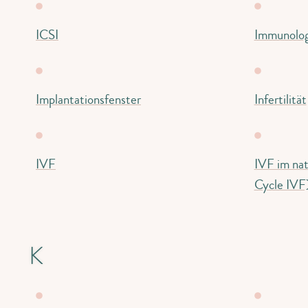
ICSI
Immunolog
Implantationsfenster
Infertilität
IVF
IVF im nat
Cycle IVF
K