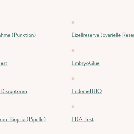
nahme (Punktion)
Eizellreserve (ovarielle Rese
est
EmbryoGlue
 Disruptoren
EndomeTRIO
um-Biopsie (Pipelle)
ERA-Test