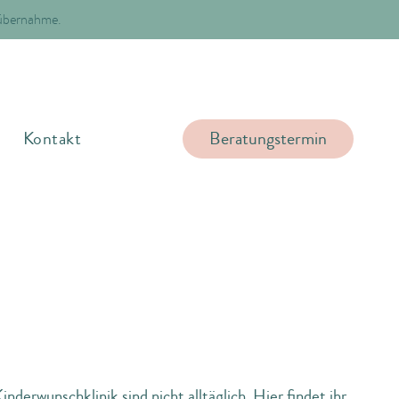
nübernahme.
Beratungstermin
g
Kontakt
inderwunschklinik sind nicht alltäglich. Hier findet ihr