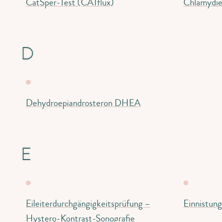
CatSper-Test (CATflux)
Chlamydie
D
Dehydroepiandrosteron DHEA
E
Eileiterdurchgängigkeitsprüfung –
Einnistung
Hystero-Kontrast-Sonografie