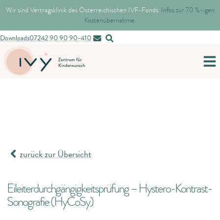
Wir sind Vertragsklinik des Österreichischen IVF-Fonds.
Infos zur 70 %-igen
Kostenübernahme.
Downloads
07242 90 90 90-410
zurück zur Übersicht
Eileiterdurchgängigkeitsprüfung – Hystero-Kontrast-
Sonografie (HyCoSy)