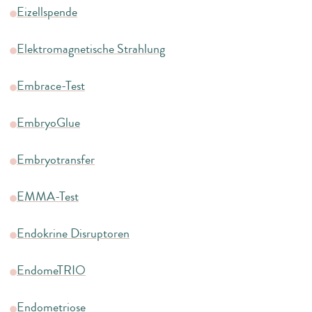
Eizellspende
Elektromagnetische Strahlung
Embrace-Test
EmbryoGlue
Embryotransfer
EMMA-Test
Endokrine Disruptoren
EndomeTRIO
Endometriose