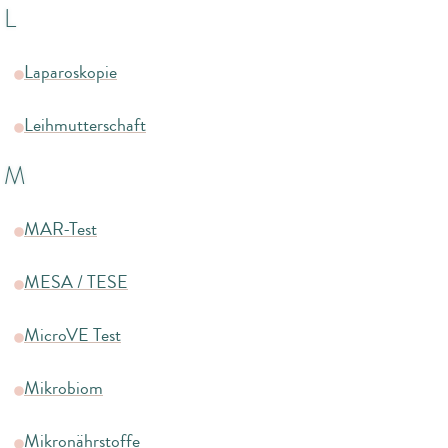
L
Laparoskopie
Leihmutterschaft
M
MAR-Test
MESA / TESE
MicroVE Test
Mikrobiom
Mikronährstoffe