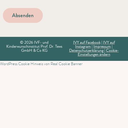
© 2026 IVF- und
IVY auf Facebook
|
IVY auf
Kinderwunschinstitut Prof. Dr. Tews
Instagram
|
Impressum
|
GmbH & Co KG
Datenschutzerklärung
|
Cookie-
Einstellungen ändern
WordPress Cookie Hinweis von Real Cookie Banner