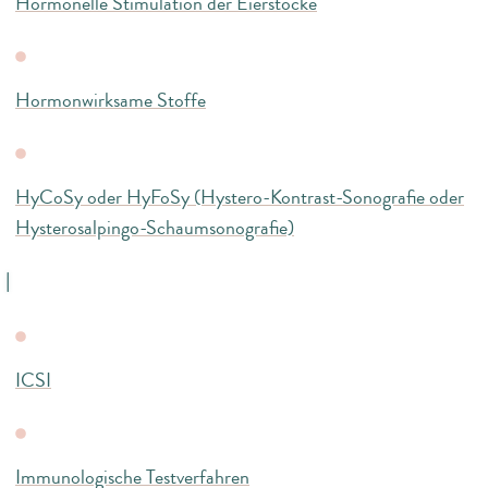
Hormonelle Stimulation der Eierstöcke
Hormonwirksame Stoffe
HyCoSy oder HyFoSy (Hystero-Kontrast-Sonografie oder
Hysterosalpingo-Schaumsonografie)
I
ICSI
Immunologische Testverfahren