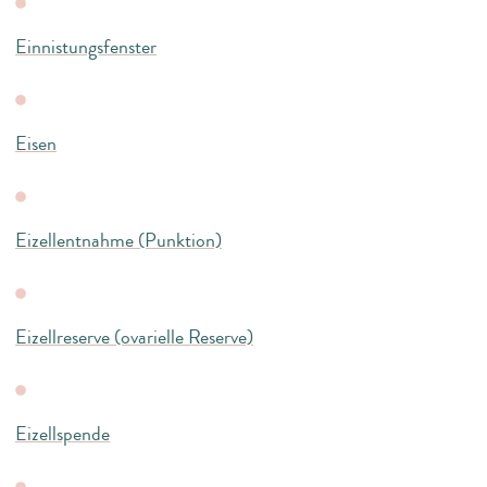
Einnistungsfenster
Eisen
Eizellentnahme (Punktion)
Eizellreserve (ovarielle Reserve)
Eizellspende