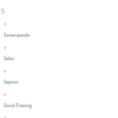
S
Samenspende
Selen
Septum
Social Freezing