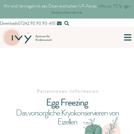
Wir sind Vertragsklinik des Österreichischen IVF-Fonds.
Infos zur 70 %-igen
Kostenübernahme.
Downloads
07242 90 90 90-410
Patientinnen-Information
Egg Freezing
Das vorsorgliche Kryokonservieren von
Eizellen