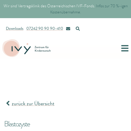
Wir sind Vertragsklinik des Österreichischen IVF-Fonds.
Infos zur 70 %-igen
Kostenübernahme.
Downloads
07242 90 90 90-410
zurück zur Übersicht
Blastozyste