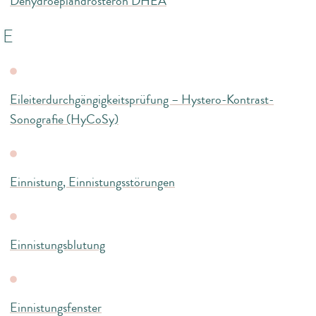
Dehydroepiandrosteron DHEA
E
Eileiterdurchgängigkeitsprüfung – Hystero-Kontrast-
Sonografie (HyCoSy)
Einnistung, Einnistungsstörungen
Einnistungsblutung
Einnistungsfenster