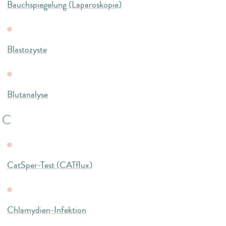
Bauchspiegelung (Laparoskopie)
Blastozyste
Blutanalyse
C
CatSper-Test (CATflux)
Chlamydien-Infektion