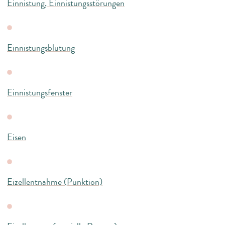
Einnistung, Einnistungsstörungen
Einnistungsblutung
Einnistungsfenster
Eisen
Eizellentnahme (Punktion)