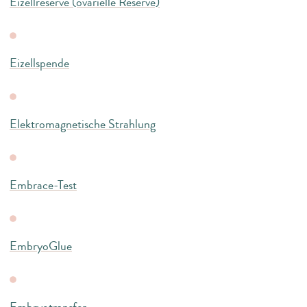
Eizellreserve (ovarielle Reserve)
Eizellspende
Elektromagnetische Strahlung
Embrace-Test
EmbryoGlue
Embryotransfer