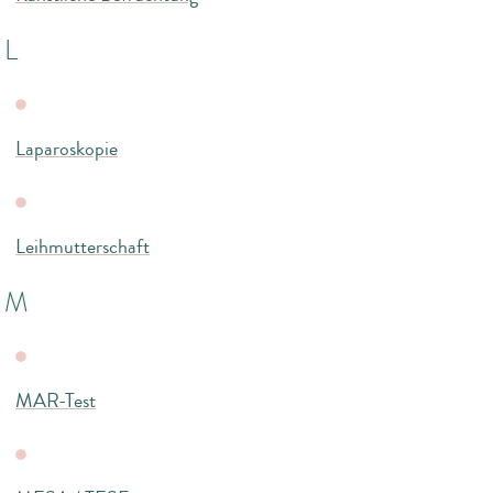
L
Laparoskopie
Leihmutterschaft
M
MAR-Test