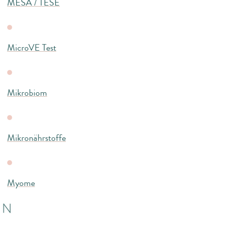
MESA / TESE
MicroVE Test
Mikrobiom
Mikronährstoffe
Myome
N