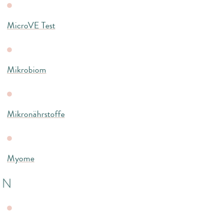
MicroVE Test
Mikrobiom
Mikronährstoffe
Myome
N