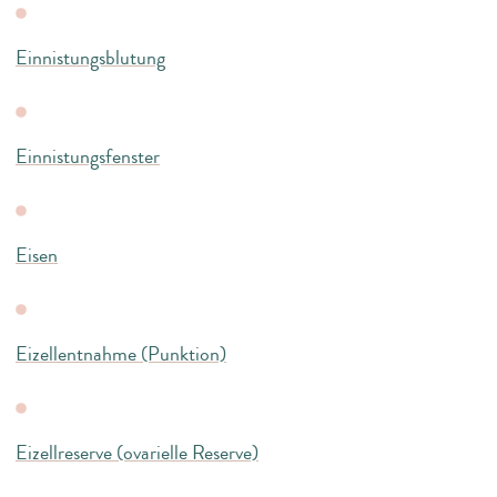
Einnistungsblutung
Einnistungsfenster
Eisen
Eizellentnahme (Punktion)
Eizellreserve (ovarielle Reserve)