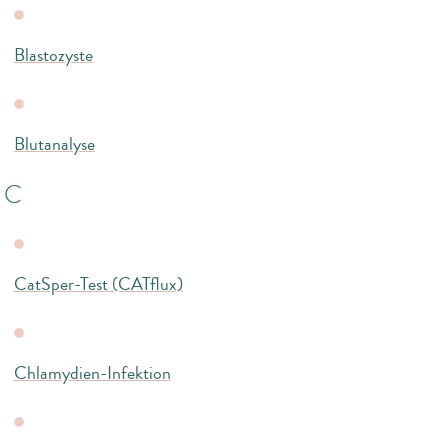
Blastozyste
Blutanalyse
C
CatSper-Test (CATflux)
Chlamydien-Infektion