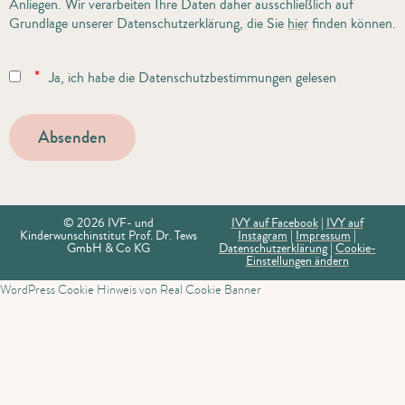
Anliegen. Wir verarbeiten Ihre Daten daher ausschließlich auf
Grundlage unserer Datenschutzerklärung, die Sie
hier
finden können.
*
Ja, ich habe die Datenschutzbestimmungen gelesen
© 2026 IVF- und
IVY auf Facebook
|
IVY auf
Kinderwunschinstitut Prof. Dr. Tews
Instagram
|
Impressum
|
GmbH & Co KG
Datenschutzerklärung
|
Cookie-
Einstellungen ändern
WordPress Cookie Hinweis von Real Cookie Banner