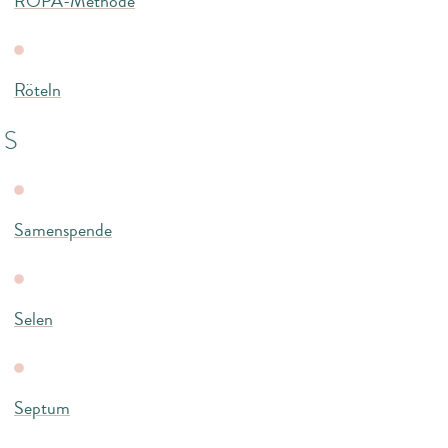
ROPA-Methode
Röteln
S
Samenspende
Selen
Septum