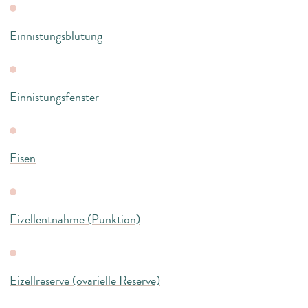
Einnistungsblutung
Einnistungsfenster
Eisen
Eizellentnahme (Punktion)
Eizellreserve (ovarielle Reserve)