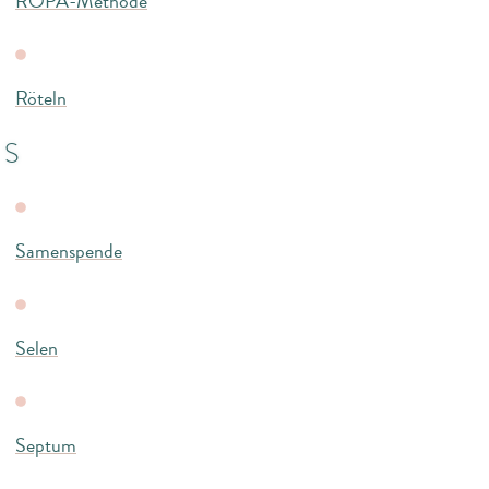
ROPA-Methode
Röteln
S
Samenspende
Selen
Septum