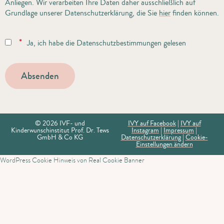
Anliegen. Wir verarbeiten Ihre Daten daher ausschließlich auf
Grundlage unserer Datenschutzerklärung, die Sie
hier
finden können.
*
Ja, ich habe die Datenschutzbestimmungen gelesen
© 2026 IVF- und
IVY auf Facebook
|
IVY auf
Kinderwunschinstitut Prof. Dr. Tews
Instagram
|
Impressum
|
GmbH & Co KG
Datenschutzerklärung
|
Cookie-
Einstellungen ändern
WordPress Cookie Hinweis von Real Cookie Banner