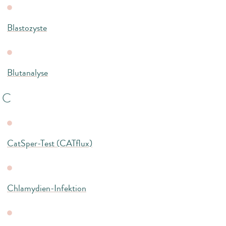
Blastozyste
Blutanalyse
C
CatSper-Test (CATflux)
Chlamydien-Infektion