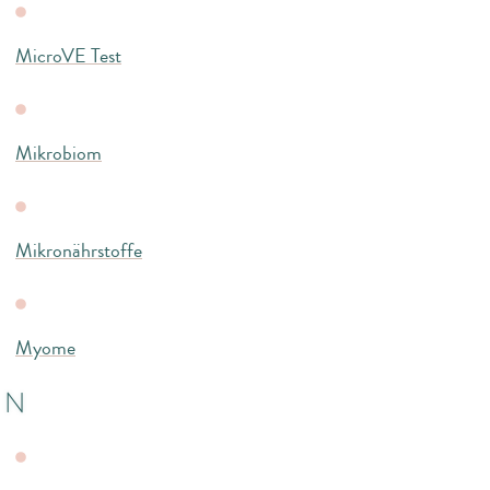
MicroVE Test
Mikrobiom
Mikronährstoffe
Myome
N