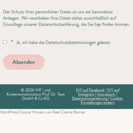
Der Schutz Ihrer persönlichen Daten ist uns ein besonderes
Anliegen. Wir verarbeiten Ihre Daten daher ausschließlich auf
Grundlage unserer Datenschutzerklärung, die Sie
hier
finden können.
*
Ja, ich habe die Datenschutzbestimmungen gelesen
© 2026 IVF- und
IVY auf Facebook
|
IVY auf
Kinderwunschinstitut Prof. Dr. Tews
Instagram
|
Impressum
|
GmbH & Co KG
Datenschutzerklärung
|
Cookie-
Einstellungen ändern
WordPress Cookie Hinweis von Real Cookie Banner