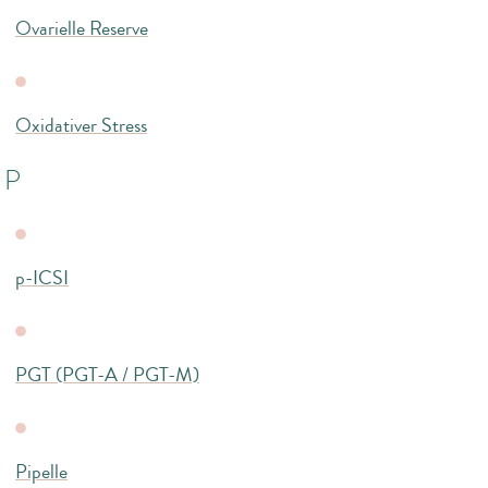
Ovarielle Reserve
Oxidativer Stress
P
p-ICSI
PGT (PGT-A / PGT-M)
Pipelle