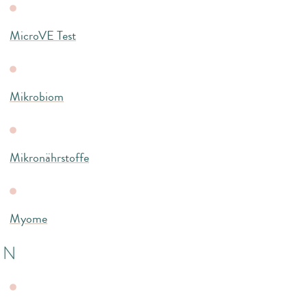
MicroVE Test
Mikrobiom
Mikronährstoffe
Myome
N