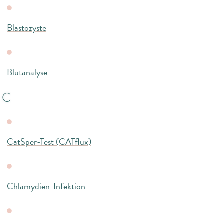
Blastozyste
Blutanalyse
C
CatSper-Test (CATflux)
Chlamydien-Infektion