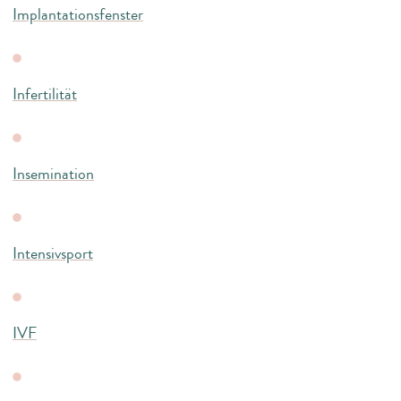
Implantationsfenster
Infertilität
Insemination
Intensivsport
IVF