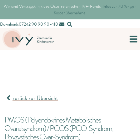
Wir sind Vertragsklinik des Österreichischen IVF-Fonds.
Infos zur 70 %-igen
Kostenübernahme.
Downloads
07242 90 90 90-410
zurück zur Übersicht
PMOS (Polyendokrines Metabolisches
Ovarialsyndrom) / PCOS (PCO-Syndrom,
Polyzystisches Ovar-Syndrom)