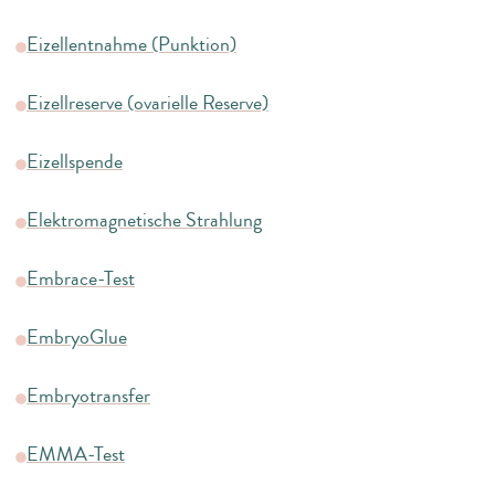
Eizellentnahme (Punktion)
Eizellreserve (ovarielle Reserve)
Eizellspende
Elektromagnetische Strahlung
Embrace-Test
EmbryoGlue
Embryotransfer
EMMA-Test