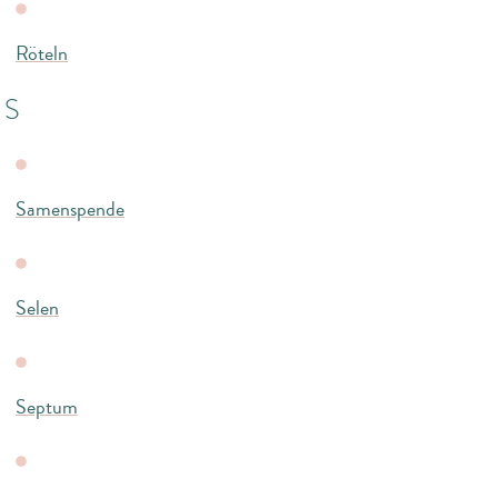
Röteln
S
Samenspende
Selen
Septum