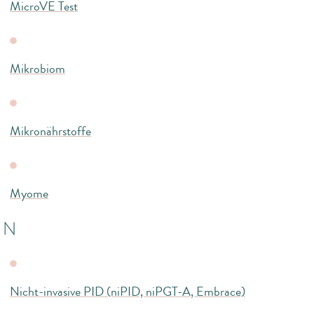
MicroVE Test
Mikrobiom
Mikronährstoffe
Myome
N
Nicht-invasive PID (niPID, niPGT-A, Embrace)