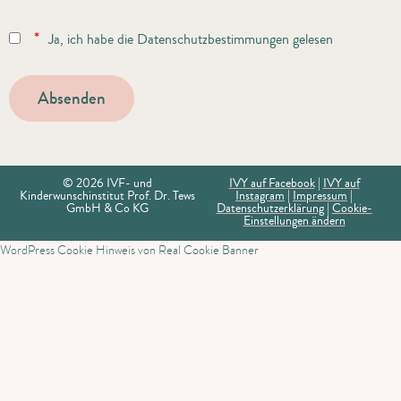
*
Ja, ich habe die Datenschutzbestimmungen gelesen
© 2026 IVF- und
IVY auf Facebook
|
IVY auf
Kinderwunschinstitut Prof. Dr. Tews
Instagram
|
Impressum
|
GmbH & Co KG
Datenschutzerklärung
|
Cookie-
Einstellungen ändern
WordPress Cookie Hinweis von Real Cookie Banner