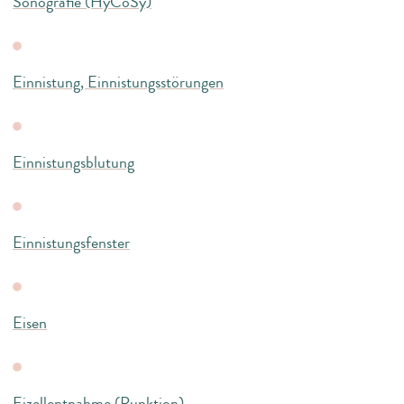
Sonografie (HyCoSy)
Einnistung, Einnistungsstörungen
Einnistungsblutung
Einnistungsfenster
Eisen
Eizellentnahme (Punktion)