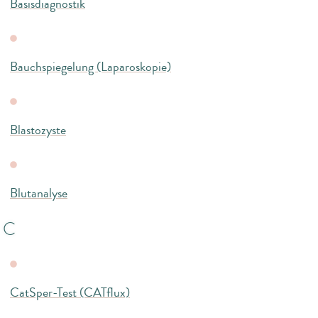
Basisdiagnostik
Bauchspiegelung (Laparoskopie)
Blastozyste
Blutanalyse
C
CatSper-Test (CATflux)