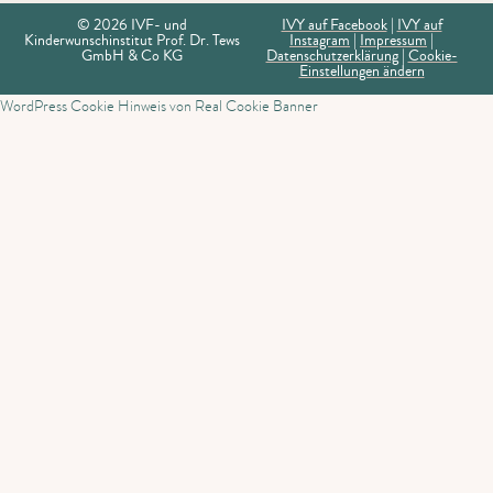
© 2026 IVF- und
IVY auf Facebook
|
IVY auf
Kinderwunschinstitut Prof. Dr. Tews
Instagram
|
Impressum
|
GmbH & Co KG
Datenschutzerklärung
|
Cookie-
Einstellungen ändern
WordPress Cookie Hinweis von Real Cookie Banner