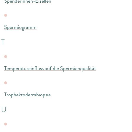
Spenderinnen-Eizellen
Spermiogramm
T
Temperatureinfluss auf die Spermienqualität
Trophektodermbiopsie
U