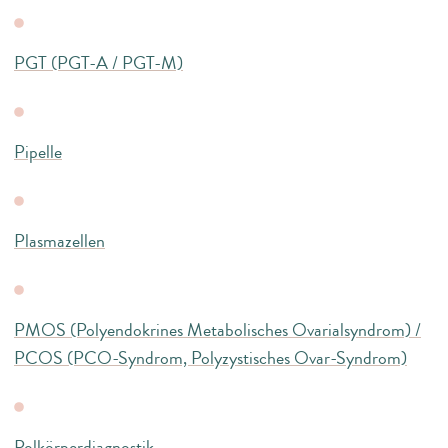
PGT (PGT-A / PGT-M)
Pipelle
Plasmazellen
PMOS (Polyendokrines Metabolisches Ovarialsyndrom) /
PCOS (PCO-Syndrom, Polyzystisches Ovar-Syndrom)
Polkörperdiagnostik