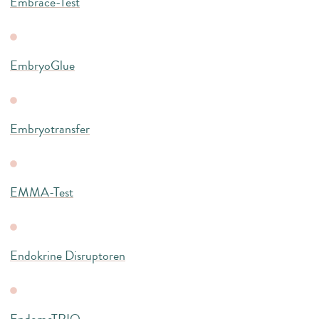
Embrace-Test
EmbryoGlue
Embryotransfer
EMMA-Test
Endokrine Disruptoren
EndomeTRIO