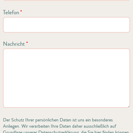
Telefon
*
Nachricht
*
Der Schutz Ihrer persönlichen Daten ist uns ein besonderes
Anliegen. Wir verarbeiten Ihre Daten daher ausschließlich auf
Grundlage unserer Datenschutzerklärung, die Sie
hier
finden können.