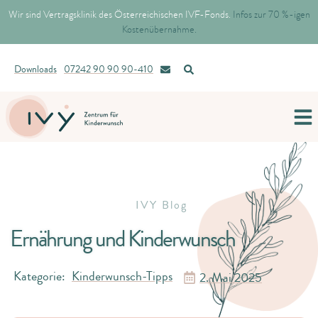
Wir sind Vertragsklinik des Österreichischen IVF-Fonds.
Infos zur 70 %-igen
Kostenübernahme.
Downloads
07242 90 90 90-410
IVY Blog
Ernährung und Kinderwunsch
Kategorie:
Kinderwunsch-Tipps
2. Mai 2025