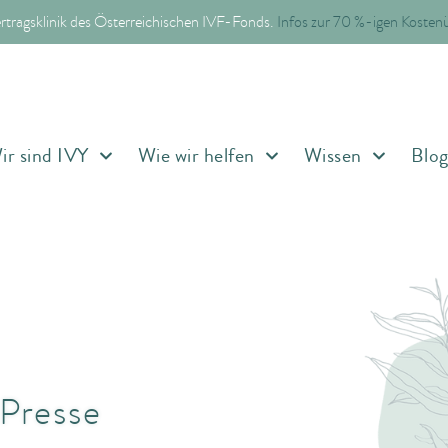
ertragsklinik des Österreichischen IVF-Fonds.
Infos zur 70 %-igen Koste
ir sind IVY
Wie wir helfen
Wissen
Blo
 Presse