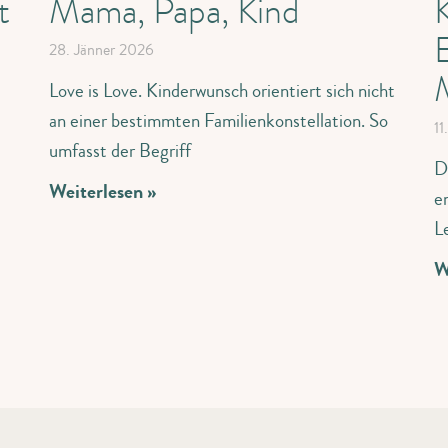
t
Mama, Papa, Kind
28. Jänner 2026
Love is Love. Kinderwunsch orientiert sich nicht
an einer bestimmten Familienkonstellation. So
11
umfasst der Begriff
D
Weiterlesen »
e
L
W