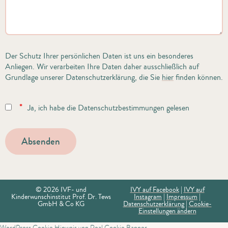
Der Schutz Ihrer persönlichen Daten ist uns ein besonderes
Anliegen. Wir verarbeiten Ihre Daten daher ausschließlich auf
Grundlage unserer Datenschutzerklärung, die Sie
hier
finden können.
*
Ja, ich habe die Datenschutzbestimmungen gelesen
© 2026 IVF- und
IVY auf Facebook
|
IVY auf
Kinderwunschinstitut Prof. Dr. Tews
Instagram
|
Impressum
|
GmbH & Co KG
Datenschutzerklärung
|
Cookie-
Einstellungen ändern
WordPress Cookie Hinweis von Real Cookie Banner